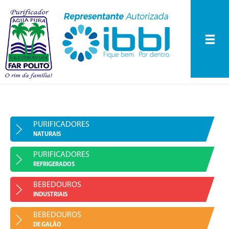
Purificadores
Naturais
Purificadores
Refrigerados
Bebedouros
INÍCIO
Industriais
A EMPRESA
Bebedouros de
PURIFICADORES
Galão
NATURAIS
PRODUTOS
Peças de Reposição
PURIFICADORES
Purificadores Naturais
ASS. TÉCNICA
REFRIGERADOS
BLOG FAR POLITO
Purificadores Refrigerados
BEBEDOUROS
INDUSTRIAIS
FALE CONOSCO
Bebedouros Industriais
BEBEDOUROS
DE GALÃO
Bebedouros de Galão