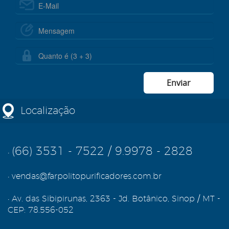
Localização
(66) 3531 - 7522
/
9.9978 - 2828
•
•
vendas@farpolitopurificadores.com.br
•
Av. das Sibipirunas, 2363 - Jd. Botânico, Sinop / MT -
CEP: 78.556-052