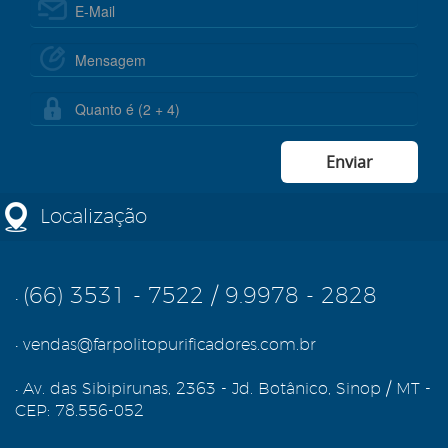
Localização
(66) 3531 - 7522
/
9.9978 - 2828
•
•
vendas@farpolitopurificadores.com.br
•
Av. das Sibipirunas, 2363 - Jd. Botânico, Sinop / MT -
CEP: 78.556-052