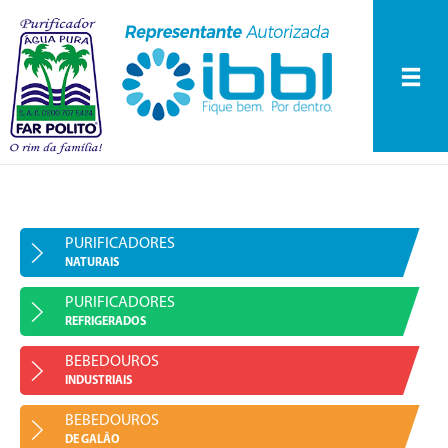
Purificadores
Naturais
Purificadores
Refrigerados
Bebedouros
INÍCIO
Industriais
A EMPRESA
Bebedouros de
PURIFICADORES
Galão
NATURAIS
PRODUTOS
Peças de Reposição
PURIFICADORES
Purificadores Naturais
ASS. TÉCNICA
REFRIGERADOS
BLOG FAR POLITO
Purificadores Refrigerados
BEBEDOUROS
INDUSTRIAIS
FALE CONOSCO
Bebedouros Industriais
BEBEDOUROS
DE GALÃO
Bebedouros de Galão