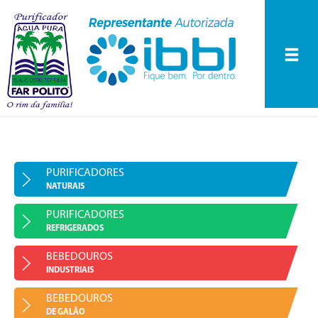
Purificadores
Naturais
Purificadores
Refrigerados
Bebedouros
INÍCIO
Industriais
A EMPRESA
Bebedouros de
PURIFICADORES
Galão
NATURAIS
PRODUTOS
Peças de Reposição
PURIFICADORES
Purificadores Naturais
ASS. TÉCNICA
REFRIGERADOS
BLOG FAR POLITO
Purificadores Refrigerados
BEBEDOUROS
INDUSTRIAIS
FALE CONOSCO
Bebedouros Industriais
BEBEDOUROS
DE GALÃO
Bebedouros de Galão