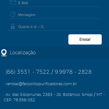
Localização
(66) 3531 - 7522
/
9.9978 - 2828
•
•
vendas@farpolitopurificadores.com.br
•
Av. das Sibipirunas, 2363 - Jd. Botânico, Sinop / MT -
CEP: 78.556-052